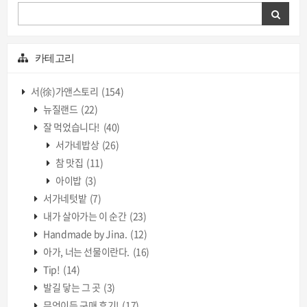
카테고리
서(徐)가앤스토리
(154)
뉴질랜드
(22)
잘 먹었습니다!
(40)
서가네밥상
(26)
참 맛집
(11)
아이밥
(3)
서가네텃밭
(7)
내가 살아가는 이 순간
(23)
Handmade by Jina.
(12)
아가, 너는 선물이란다.
(16)
Tip!
(14)
발길 닿는 그 곳
(3)
무엇이든 구매 후기!
(17)