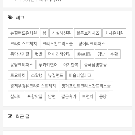
태그
뉴질랜드유치원
봄
신실하신주
블루브리치즈
치치유치원
크라이스트처치
크리스찬프리스쿨
덩어리크레파스
몽당색연필
텃밭
덩어리색연필
비숍데일
김밥
수확
몽당크레파스
푸카키연어
아기한복
중국남방항공
토요마켓
소확행
뉴질랜드
비숍데일파크
광저우경유크라이스트처치
핑거프린트크리스찬프리스쿨
살라미
포항맛집
남편
짧은휴가
브런치
몽당
최근 글