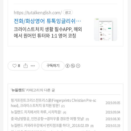
https://tutalkenglish.com/
광고
전화/화상영어 튜톡잉글리쉬 음
성/화상 20분 무료 체험
크라이스트처치 생활 필수APP, 해외
에서 원어민 튜터와 1:1 영어 코칭
8
구독하기
'
뉴질랜드
' 카테고리의 다른 글
핑거프린트크리스찬프리스쿨(Fingerprints Christian Pre-sc
2019.09.05
hool), 크라이스트처치 유치원 방문!
(2)
뉴질랜드 치치에서의 하루, 시차적응!
2019.09.04
(4)
중국남방항공, 인천공항→광저우를 경유한 여행 첫날!
2019.08.30
(0)
뉴질랜드 카와라우강에서 번지점프를 하다!_2018.02.09
2019.03.19
(8)