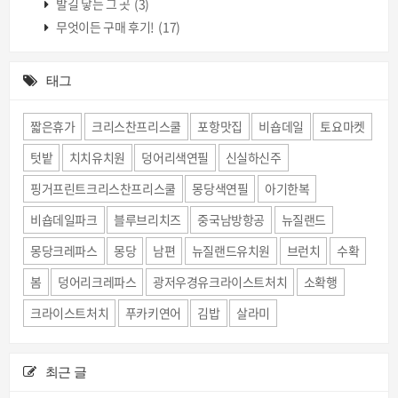
발길 닿는 그 곳
(3)
무엇이든 구매 후기!
(17)
태그
짧은휴가
크리스찬프리스쿨
포항맛집
비숍데일
토요마켓
텃밭
치치유치원
덩어리색연필
신실하신주
핑거프린트크리스찬프리스쿨
몽당색연필
아기한복
비숍데일파크
블루브리치즈
중국남방항공
뉴질랜드
몽당크레파스
몽당
남편
뉴질랜드유치원
브런치
수확
봄
덩어리크레파스
광저우경유크라이스트처치
소확행
크라이스트처치
푸카키연어
김밥
살라미
최근 글