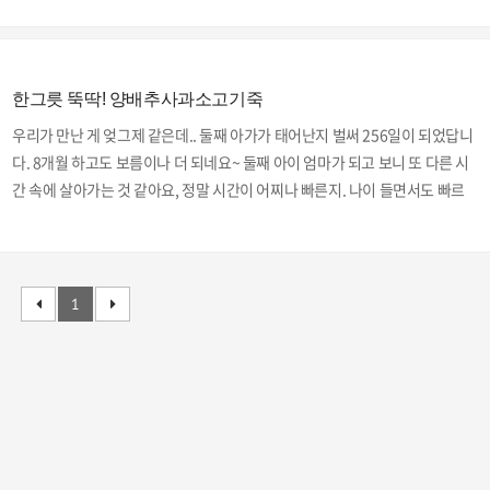
이 해버려서 또 하얀 쌀밥을 짓기는 조금 부담스럽더라구요~ 그래서..^^; ↗
냉동실에서 방금 꺼낸 닭가슴살 한 덩어리! ↗보글 보글 끓는 물에 닭가슴살
을 넣어 삶아주었어요. ↗삶는 동안 둥둥 뜨는 거품은 걷어내어 주세요. ↗닭
가슴살이 어느 정도 익어 말랑해지면 저는 가위로 작게 잘라준답니다. 덩어리
한그릇 뚝딱! 양배추사과소고기죽
째 익혀 건져서 결대로 찢어주어도 예쁘고 좋긴 하지만, 저희 아들은 요렇게
우리가 만난 게 엊그제 같은데.. 둘째 아가가 태어난지 벌써 256일이 되었답니
작은 덩어리로 먹는 닭고기를 더 좋아하더라..
다. 8개월 하고도 보름이나 더 되네요~ 둘째 아이 엄마가 되고 보니 또 다른 시
간 속에 살아가는 것 같아요, 정말 시간이 어찌나 빠른지. 나이 들면서도 빠르
게 느껴지는데.. 아기 엄마에겐 그냥 두 배가 아니라 정말 몇 배속이 되는 것 같
아요. 우리 아가가 엄마 젖만 먹다가 이유식(고형식)을 시작한지도 벌써 두 달
이 훌쩍 지났네요. 첫째 키울 때는 거르지도 않고 정말 다양한 재료 사용해서
열심히 해 줬는데, 둘째는 딸인데도 바쁘다, 피곤하다 핑계로 거르기 일쑤, 반
1
복되는 재료에다 유기농보다는 그냥 국내산 정도만? 하하. 저희 집엔 내력이
좀 있어요~ 신랑도 아들 삼형제, 아주버님네도 아들 삼형제이다보니.. 첫째 아
이가 아들이란..