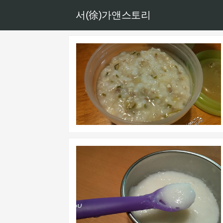
서(徐)가앤스토리