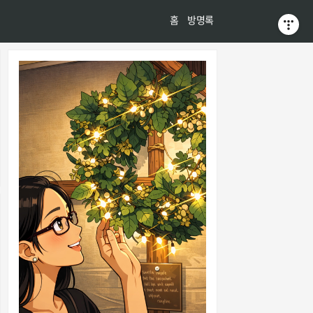
티스토리툴바
홈
방명록