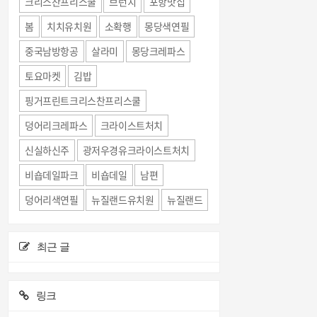
크리스찬프리스쿨
브런치
포항맛집
봄
치치유치원
소확행
몽당색연필
중국남방항공
살라미
몽당크레파스
토요마켓
김밥
핑거프린트크리스찬프리스쿨
덩어리크레파스
크라이스트처치
신실하신주
광저우경유크라이스트처치
비숍데일파크
비숍데일
남편
덩어리색연필
뉴질랜드유치원
뉴질랜드
최근 글
링크