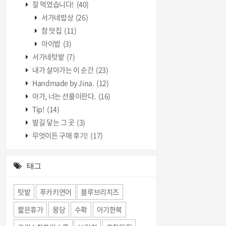
잘 먹었습니다!
(40)
서가네밥상
(26)
참 맛집
(11)
아이밥
(3)
서가네텃밭
(7)
내가 살아가는 이 순간
(23)
Handmade by Jina.
(12)
아가, 너는 선물이란다.
(16)
Tip!
(14)
발길 닿는 그 곳
(3)
무엇이든 구매 후기!
(17)
태그
텃밭
푸카키연어
블루브리치즈
짧은휴가
몽당
수확
아기한복