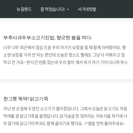
뉴질랜드
잘 먹었습니다!
서가네텃밭
부추사과두부소고기진밥, 향긋한 봄을 먹다.
너무 너무 피곤해서 점심 즈음 우리 아가가 낮잠을 잘 때 함께 자버렸어요. 평
소엔 낮잠을 거의 안 자는 편인데 오늘은 청소도 빨래도 그냥 다 미뤄두고 맘
먹고 잔 거죠~ 한시간 반쯤 잤는데 우리 딸이 깨서 여기 저기 기어 다니며 부스
럭 부스럭대며 호작질하는 소리에 도저히 누워 있을 수가 없더라구요^^; 푹
자고 일어난 게 아니라서 그리 개운하진 않았지만, 그래도 일어나 활동을 하다
보니 그것도 몸에 많은 쉼이 되었는지 확실히 덜 피곤한 것 같았어요. 그렇게
자고 나니 어중간한 시간인지라 아가 먹을 밥도 안 해놨고.. 아침, 점심 모두 젖
만 먹였네요^^; 이유식을 하지 않을 땐 그렇지 않았는데, 이유식을 하다가 이
한그릇 뚝딱! 닭고기죽
렇게 빼 먹고 젖만 먹이자니 참.. 괜히 미안하고 죄책감 들고. 좋은 것만 주고
지난 번 손질해 두었던 소고기가 떨어졌답니다. 그래서 오늘은 닭고기도 처음
싶은 엄마 마음..
먹여볼 겸 닭고기죽을 끓였답니다, 닭가슴살 한 덩어리는 이유식을 하기에 너
무 많기에 닭고기미역국도 함께 끓이기로 했지요. ↗쌀을 먼저 불려주세요~
매번 밥을 지어 간단하게 이유식을 했던 저였는데. 아침부터 잡곡밥을 너무 많