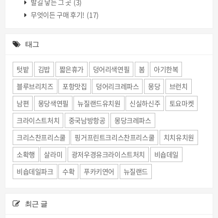
발길 닿는 그 곳
(3)
무엇이든 구매 후기!
(17)
태그
텃밭
김밥
짧은휴가
덩어리색연필
봄
아기한복
블루브리치즈
포항맛집
덩어리크레파스
몽당
브런치
남편
몽당색연필
뉴질랜드유치원
신실하신주
토요마켓
크라이스트처치
중국남방항공
몽당크레파스
크리스찬프리스쿨
핑거프린트크리스찬프리스쿨
치치유치원
소확행
살라미
광저우경유크라이스트처치
비숍데일
비숍데일파크
수확
푸카키연어
뉴질랜드
최근 글