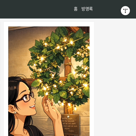
티스토리툴바
홈
방명록