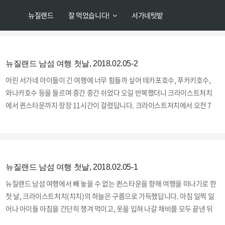
뉴질랜드
잘 먹었습니다!
서가네텃밭
뉴질랜드 남섬 여행 첫날, 2018.02.05-2
어린 서가네 아이들이 긴 여행에 너무 힘들까 싶어 테카포호수, 푸카키호수,
와나카호수 등을 들르며 중간 중간 쉬었다 오길 반복했더니 크라이스트처치
에서 퀸스타운까지 장장 11시간이 걸렸답니다. 크라이스트처치에서 오전 7
시 50분에 출발해서 퀸스타운에 예약해 둔 숙소에 도착한 시간이 오후 6시 50
분이었거든요. 정말이지 하루가 다 갔네요. 한국에선 이 정도면 완전 엄청난
명절대란이나 되어야 겪을 최고의 교통체증 수준인 시간일텐데. 그래도 계속
쉬어가며 놀아가며 이동한 덕분에 그리 힘들진 않았답니다. 여행에 대한 설렘
도 한몫 했겠지요? ↗저희가 들렀던 곳을 하나씩 구글지도에 입력해보니 교통
뉴질랜드 남섬 여행 첫날, 2018.02.05-1
체증이 없을 경우 6시간 27분이 소요된다고 나오네요. 저희도 교통체증은 전
뉴질랜드 남섬 여행에서 빼 놓을 수 없는 퀸스타운을 향해 여행을 떠나기로 한
혀 없었지만 저건 쉼없이 달렸을 때의 이야기일테..
첫 날, 크라이스트처치(치치)의 하늘은 구름으로 가득했답니다. 아침 일찍 일
어나 아이들 아침을 간단히 챙겨 먹이고, 옷을 입혀 나갈 채비를 모두 끝낸 뒤
저는 집 앞에 있는 공원에 잠시 뛰어 나갔답니다. 집 앞에 이렇게 너른 잔디밭