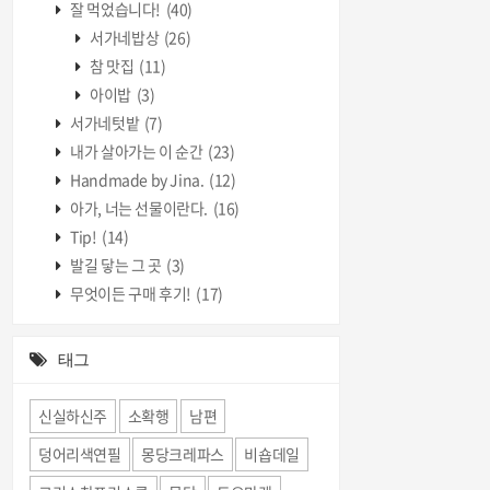
잘 먹었습니다!
(40)
서가네밥상
(26)
참 맛집
(11)
아이밥
(3)
서가네텃밭
(7)
내가 살아가는 이 순간
(23)
Handmade by Jina.
(12)
아가, 너는 선물이란다.
(16)
Tip!
(14)
발길 닿는 그 곳
(3)
무엇이든 구매 후기!
(17)
태그
신실하신주
소확행
남편
덩어리색연필
몽당크레파스
비숍데일