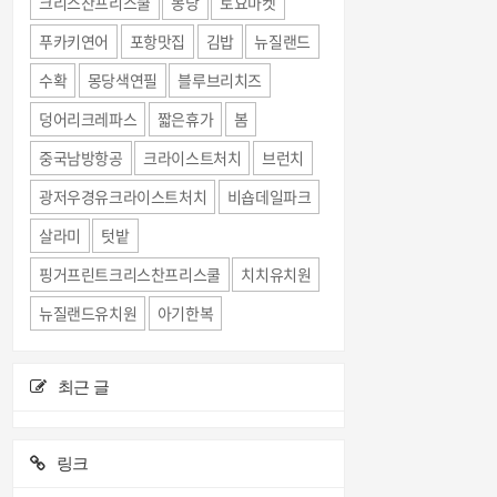
크리스찬프리스쿨
몽당
토요마켓
푸카키연어
포항맛집
김밥
뉴질랜드
수확
몽당색연필
블루브리치즈
덩어리크레파스
짧은휴가
봄
중국남방항공
크라이스트처치
브런치
광저우경유크라이스트처치
비숍데일파크
살라미
텃밭
핑거프린트크리스찬프리스쿨
치치유치원
뉴질랜드유치원
아기한복
최근 글
링크