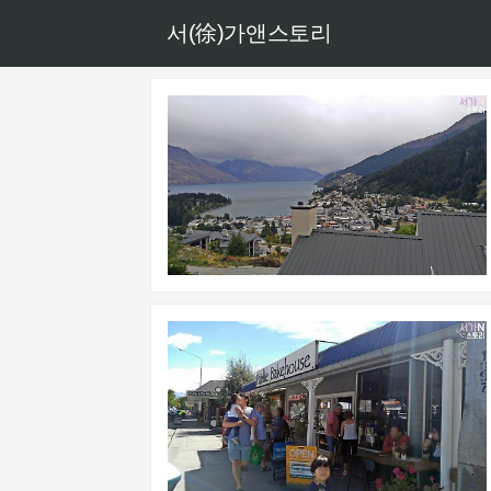
서(徐)가앤스토리