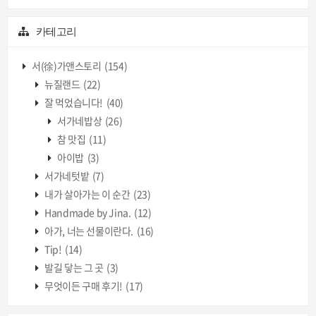
카테고리
서(徐)가앤스토리
(154)
뉴질랜드
(22)
잘 먹었습니다!
(40)
서가네밥상
(26)
참 맛집
(11)
아이밥
(3)
서가네텃밭
(7)
내가 살아가는 이 순간
(23)
Handmade by Jina.
(12)
아가, 너는 선물이란다.
(16)
Tip!
(14)
발길 닿는 그 곳
(3)
무엇이든 구매 후기!
(17)