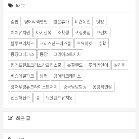
태그
김밥
덩어리색연필
짧은휴가
비숍데일
텃밭
치치유치원
아기한복
소확행
포항맛집
브런치
블루브리치즈
크리스찬프리스쿨
토요마켓
수확
몽당크레파스
몽당
크라이스트처치
핑거프린트크리스찬프리스쿨
뉴질랜드
푸카키연어
살라미
비숍데일파크
남편
덩어리크레파스
광저우경유크라이스트처치
중국남방항공
몽당색연필
신실하신주
봄
뉴질랜드유치원
최근 글