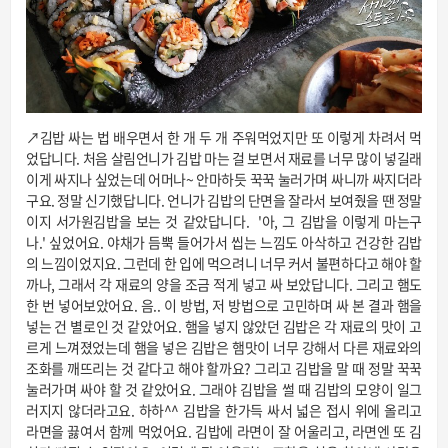
↗김밥 싸는 법 배우면서 한 개 두 개 주워먹었지만 또 이렇게 차려서 먹
었답니다. 처음 살림언니가 김밥 마는 걸 보면서 재료를 너무 많이 넣길래
이게 싸지나 싶었는데 어머나~ 안마하듯 꾹꾹 눌러가며 싸니까 싸지더라
구요. 정말 신기했답니다. 언니가 김밥의 단면을 잘라서 보여줬을 땐 정말
이지 서가원김밥을 보는 것 같았답니다. '아, 그 김밥을 이렇게 마는구
나.' 싶었어요. 야채가 듬뿍 들어가서 씹는 느낌도 아삭하고 건강한 김밥
의 느낌이었지요. 그런데 한 입에 먹으려니 너무 커서 불편하다고 해야 할
까나, 그래서 각 재료의 양을 조금 적게 넣고 싸 보았답니다. 그리고 햄도
한 번 넣어보았어요. 음.. 이 방법, 저 방법으로 고민하며 싸 본 결과 햄을
넣는 건 별로인 것 같았어요. 햄을 넣지 않았던 김밥은 각 재료의 맛이 고
르게 느껴졌었는데 햄을 넣은 김밥은 햄맛이 너무 강해서 다른 재료와의
조화를 깨뜨리는 것 같다고 해야 할까요? 그리고 김밥을 말 때 정말 꾹꾹
눌러가며 싸야 할 것 같았어요. 그래야 김밥을 썰 때 김밥의 모양이 일그
러지지 않더라고요. 하하^^ 김밥을 한가득 싸서 넓은 접시 위에 올리고
라면을 끓여서 함께 먹었어요. 김밥에 라면이 잘 어울리고, 라면엔 또 김