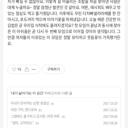
치가 빠질 수 없잖아요. 이렇게 잘 어울리는 조합을 처음 찾아낸 사람은
대체 누굴까요~ 정말 엄청난 발견인 것 같아요. 여튼, 레시피도 배우고 맛
있는 점심도 먹고 즐거웠답니다. 이후에도 우린 더치빠넬라라떼를 한 잔
마시고, 포도까지 먹으며 이야기꽃을 피워냈답니다. 오늘 배운 건강한 이
김밥은 곧 우리집 식탁에도 올려지겠지요? 첫 모임이 끝남과 동시에 찾아
온 이 아쉬움은 곧 다시 두 번째 모임으로 이어질 것이라 생각됩니다. 그
만큼 여자들의 이유있는 이 모임은 정말 유익하고 웃음꽃이 가득했거든
요.
15
구독하기
'
내가 살아가는 이 순간
' 카테고리의 다른 글
아내가 준비하는 남편 생일상
2017.10.23
(3)
어떤 기억, 랜드로바
2017.10.21
(0)
그럼에도 불구하고 감사한, 어떤 하루.
2017.09.05
(5)
"엄마, 고마워요."
2017.08.20
(0)