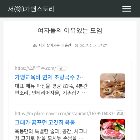
서(徐)가앤스토리
여자들의 이유있는 모임
내가 살아가는 이 순간
2017. 9. 14. 17:07
https://초량국수.com/
광고
가맹교육비 면제 초량국수 20호
점까지 가맹교육비 면제
대표 메뉴 마진율 평균 81%, 4분간
편조리, 인테리어자율, 기존집기 사
용가능
https://m.place.naver.com/restaurant/1639516083
광고
그대가 꿈꾸던 고깃집 육몽
육몽만의 특별한 술과, 공간, 시그니
처 고기로 왕을 모시듯 손님을 대접