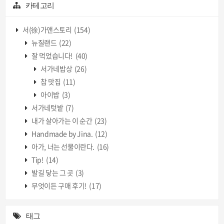
카테고리
서(徐)가앤스토리
(154)
뉴질랜드
(22)
잘 먹었습니다!
(40)
서가네밥상
(26)
참 맛집
(11)
아이밥
(3)
서가네텃밭
(7)
내가 살아가는 이 순간
(23)
Handmade by Jina.
(12)
아가, 너는 선물이란다.
(16)
Tip!
(14)
발길 닿는 그 곳
(3)
무엇이든 구매 후기!
(17)
태그