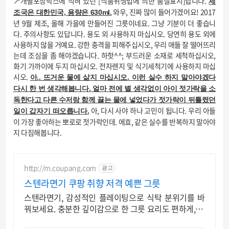
↗개별포장박스에 적혀 있던 [식품위생법에 의한 품질표시]랍니다.
제
와우, 진짜 많이 들어가겠어요! 2017
조국은 대한민국, 용량은 630ml.
년 9월 제조, 올해 가을에 만들어진 그릇이네요. 그냥 기분이 더 좋습니
다. 주의사항도 있답니다. 용도 외 사용하지 마십시오. 당연히 용도 외에
사용하지 않을 거예요. 강한 충격을 피해주십시오, 우리 애들 잘 떨어뜨리
는데 조심을 좀 해야겠습니다. 하핫^^; 부드러운 소재로 세척하십시오,
화기 가까이에 두지 마십시오. 전자렌지 및 식기세척기에 사용하지 마십
시오.
아.. 뜨거운 물에 삶지 마십시오. 이런 실수 하지 말아야겠다
다시 한 번 생각해봅니다. 얼마 전에 별 생각없이 아이 젓가락을 소
독한다고 다른 수저랑 함께 끓는 물에 넣었다가 젓가락이 뒤틀렸던
아, 다시 사야 하나 고민이 됩니다. 우리 아들
일이 갑자기 떠오릅니다.
이 가장 좋아하는 뽀로로 젓가락인데. 에효, 같은 실수를 반복하지 말아야
지 다짐해봅니다.
http://m.coupang.com
광고
스텐라면기 쿠팡 취향 저격 예쁜 그릇
스텐라면기, 감성적인 플레이팅으로 식탁 분위기를 바
꿔보세요. 충분한 깊이감으로 한 그릇 요리도 편하게, 와
우회원 무료반품.