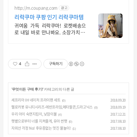
http://m.coupang.com
광고
리락쿠마 쿠팡 인기 리락쿠마템
귀여움 가득 리락쿠마! 로켓배송으
로 내일 바로 만나봐요. 소장가치 뿜
뿜! 침실, 사무실, 학교 어디든 행복
을 전해요.
4
구독하기
'
무엇이든 구매 후기!
' 카테고리의 다른 글
셰프리아 IH 네이처 프라이팬 세트
2018.09.20
(0)
헬로카봇 유니티시리즈-에반프라임,메타팔콘,드라고닉스
2018.09.19
(0)
우리 아이 숙면지킴이, 낮잠이불
2017.12.21
(4)
햇볕으로부터 너를 지켜줄게, 유아 썬햇
2017.08.10
(0)
자외선 걱정 No! 후유증없는 멋진 물놀이!
2017.08.10
(1)