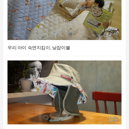
우리 아이 숙면지킴이, 낮잠이불