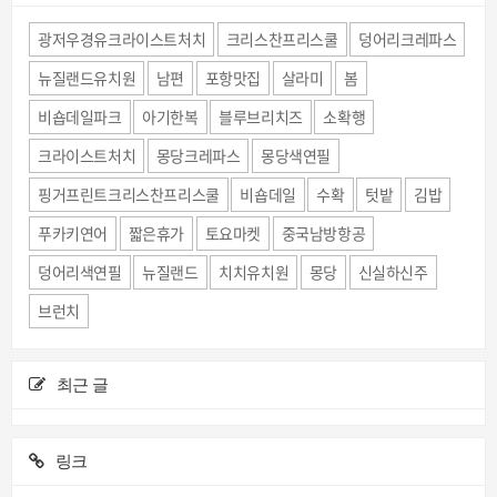
광저우경유크라이스트처치
크리스찬프리스쿨
덩어리크레파스
뉴질랜드유치원
남편
포항맛집
살라미
봄
비숍데일파크
아기한복
블루브리치즈
소확행
크라이스트처치
몽당크레파스
몽당색연필
핑거프린트크리스찬프리스쿨
비숍데일
수확
텃밭
김밥
푸카키연어
짧은휴가
토요마켓
중국남방항공
덩어리색연필
뉴질랜드
치치유치원
몽당
신실하신주
브런치
최근 글
링크