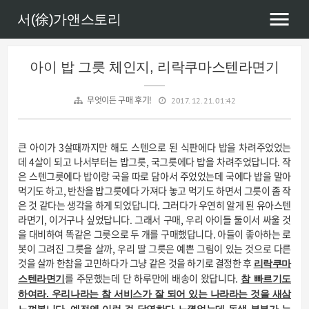
서(徐)가앤스토리
아이 밥 그릇 체인지, 리락쿠마스텐라면기
무엇이든 구매 후기!
2017. 12. 21. 01:42
큰 아이가 3살때까지만 해도 스텐으로 된 식판에다 밥을 차려주었었는
데 4살이 되고 나서부터는 밥그릇, 국그릇에다 밥을 차려주었답니다. 작
은 스텐그릇에다 밥이랑 국을 따로 담아서 주었었는데 국에다 밥을 말아
먹기도 하고, 반찬을 밥그릇에다 가져다 놓고 먹기도 하면서 그릇이 좀 작
은 것 같다는 생각을 하게 되었답니다. 그러다가 우연히 알게 된 유아스텐
라면기, 이거구나 싶었답니다. 그래서 구매, 우리 아이들 둘이서 싸울 것
을 대비하여 똑같은 그릇으로 두 개를 구매했답니다. 아들이 좋아하는 로
봇이 그려진 그릇을 살까, 우리 딸 그릇은 예쁜 그림이 있는 것으로 다른
것을 살까 한참을 고민하다가 그냥 같은 것을 하기로 결정한 후
리락쿠마
를 주문했는데 단 하루만에 배송이 왔답니다.
스텐라면기
참 빠르기도
하여라. 우리나라는 참 서비스가 잘 되어 있는 나라라는 것을 새삼