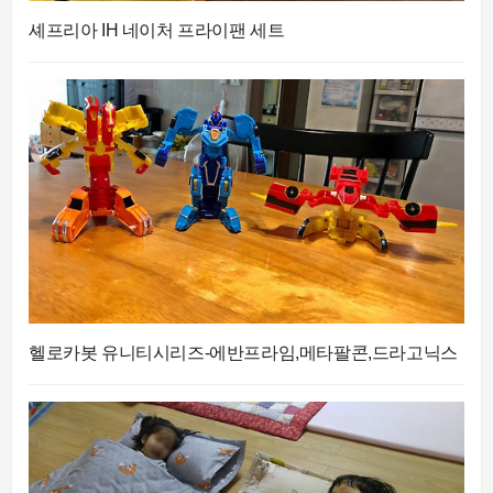
셰프리아 IH 네이처 프라이팬 세트
헬로카봇 유니티시리즈-에반프라임,메타팔콘,드라고닉스