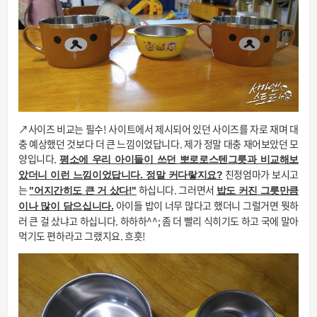
↗사이즈 비교는 필수! 사이트에서 제시되어 있던 사이즈를 자로 재며 대
충 예상했던 것보다 더 큰 느낌이었답니다. 제가 정말 대충 재어보았던 모
양입니다.
평소에 우리 아이들이 쓰던 뽀로로스텐그릇과 비교해보
친정엄마가 보시고
았더니 이런 느낌이었답니다. 정말 커다랗지요?
는
하십니다. 그러면서
"어지간히도 큰 거 샀다!"
밥도 커진 그릇만큼
아이들 밥이 너무 많다고 했더니 그럴거면 뭣하
이나 많이 담으십니다.
러 큰 걸 샀냐고 하십니다. 하하하^^; 좀 더 빨리 식히기도 하고 국에 말아
먹기도 편하라고 그랬지요. 흐흣!