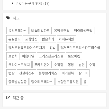
무엇이든 구매 후기!
(17)
태그
몽당크레파스
비숍데일파크
몽당색연필
덩어리색연필
뉴질랜드
포항맛집
짧은휴가
치치유치원
광저우경유크라이스트처치
김밥
핑거프린트크리스찬프리스쿨
브런치
비숍데일
크리스찬프리스쿨
토요마켓
크라이스트처치
푸카키연어
소확행
몽당
남편
수확
텃밭
신실하신주
블루브리치즈
아기한복
살라미
중국남방항공
덩어리크레파스
뉴질랜드유치원
봄
최근 글