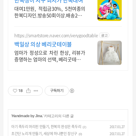
한복쟁이 지구 최저가 한복대여
대여1만원, 적립금30%, 5천여종의
한복디자인.방송50회이상.배송2만
건이상.가성비
https://smartstore.naver.com/verygoodtable
광고
백일상 의상 베리굿테이블
엄마가 정성으로 차린 한상, 리뷰가
증명하는 엄마의 선택, 베리굿테이블
입니다.
18
구독하기
'
Handmade by Jina.
' 카테고리의 다른 글
아기 족두리 머리핀 만들기, 한복의 완성은 족두리
2017.01.27
(2)
초간단 노리개 만들기, 세상에 하나뿐인 장신구
2017.01.27
(0)