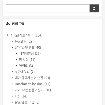
카테고리
서(徐)가앤스토리
(154)
뉴질랜드
(22)
잘 먹었습니다!
(40)
서가네밥상
(26)
참 맛집
(11)
아이밥
(3)
서가네텃밭
(7)
내가 살아가는 이 순간
(23)
Handmade by Jina.
(12)
아가, 너는 선물이란다.
(16)
Tip!
(14)
발길 닿는 그 곳
(3)